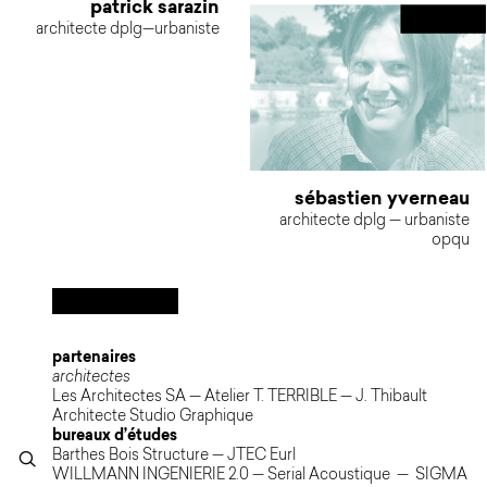
patrick sarazin
architecte dplg—urbaniste
sébastien yverneau
architecte dplg — urbaniste
opqu
partenaires
architect
es
Les Architectes SA
—
Atelier T. TERRIBLE
—
J. Thibault
Architecte Studio Graphique
bureaux d’études
Barthes Bois Structure
— JTEC Eurl
q
WILLMANN INGENIERIE 2.0 —
Serial Acoustique
—
SIGMA