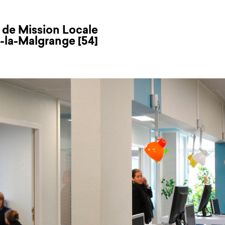
 de Mission Locale
e-la-Malgrange [54]